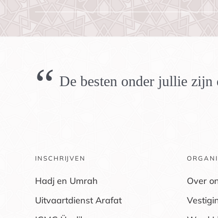
“
De besten onder jullie zij
INSCHRIJVEN
ORGANI
Hadj en Umrah
Over o
Uitvaartdienst Arafat
Vestigi