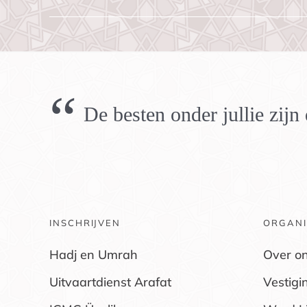
“
De besten onder jullie zij
INSCHRIJVEN
ORGANI
Hadj en Umrah
Over o
Uitvaartdienst Arafat
Vestigi